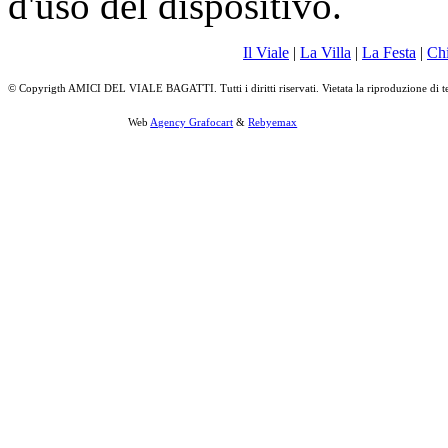
d'uso del dispositivo.
Il Viale
|
La Villa
|
La Festa
|
Ch
© Copyrigth AMICI DEL VIALE BAGATTI. Tutti i diritti riservati. Vietata la riproduzione di t
Web
Agency Grafocart
&
Rebyemax