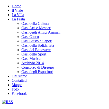
Home
Il Viale
La Villa
La Festa
Oasi della Cultura
Oasi Arti e Mestieri
Oasi degli Amici Animali
Oasi Gioco
Oasi Gusto e Sapori
Oasi della Solidarieta
Oasi del Benessere
Oasi dello Sport
Oasi Musica
Archivio 2014
Concorso di Disegno
Oasi degli Espositori
Chi siamo
Contattaci
Mappa
Foto
Facebook