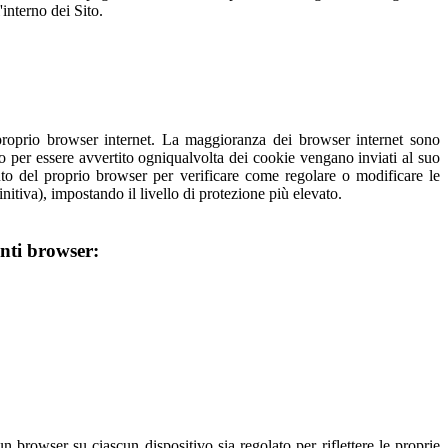
'interno dei Sito.
proprio browser internet. La maggioranza dei browser internet sono
o per essere avvertito ogniqualvolta dei cookie vengano inviati al suo
iuto del proprio browser per verificare come regolare o modificare le
finitiva), impostando il livello di protezione più elevato.
enti browser:
un browser su ciascun dispositivo sia regolato per riflettere le proprie