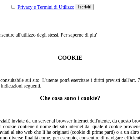
Privacy e Termini di Utilizzo
entire all'utilizzo degli stessi.
Per saperne di piu'
COOKIE
consultabile sul sito. L'utente potrà esercitare i diritti previsti dall'art
indicazioni seguenti.
Che cosa sono i cookie?
 parziali) inviate da un server al browser Internet dell'utente, da quest
n cookie contiene il nome del sito internet dal quale il cookie provien
ati al sito web che li ha originati (cookie di prime parti) o a un altro s
no diverse finalità come, per esempio, consentire di navigare efficientem