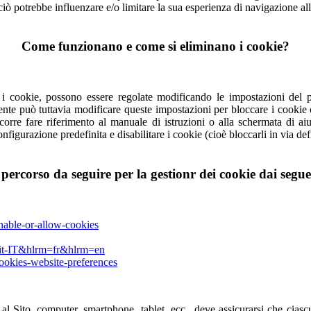
 ciò potrebbe influenzare e/o limitare la sua esperienza di navigazione all
Come funzionano e come si eliminano i cookie?
 i cookie, possono essere regolate modificando le impostazioni del 
tente può tuttavia modificare queste impostazioni per bloccare i cookie 
occorre fare riferimento al manuale di istruzioni o alla schermata di a
configurazione predefinita e disabilitare i cookie (cioè bloccarli in via de
l percorso da seguire per la gestionr dei cookie dai segu
nable-or-allow-cookies
=it-IT&hlrm=fr&hlrm=en
cookies-website-preferences
e al Sito, computer, smartphone, tablet, ecc., deve assicurarsi che ciasc