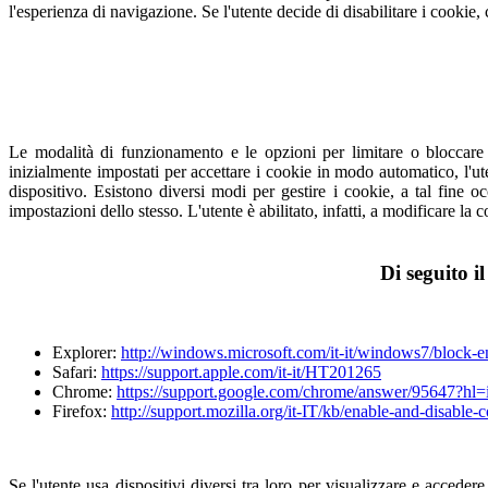
l'esperienza di navigazione. Se l'utente decide di disabilitare i cookie,
Le modalità di funzionamento e le opzioni per limitare o bloccare
inizialmente impostati per accettare i cookie in modo automatico, l'u
dispositivo. Esistono diversi modi per gestire i cookie, a tal fine 
impostazioni dello stesso. L'utente è abilitato, infatti, a modificare la 
Di seguito i
Explorer:
http://windows.microsoft.com/it-it/windows7/block-e
Safari:
https://support.apple.com/it-it/HT201265
Chrome:
https://support.google.com/chrome/answer/95647?hl
Firefox:
http://support.mozilla.org/it-IT/kb/enable-and-disable-
Se l'utente usa dispositivi diversi tra loro per visualizzare e acceder