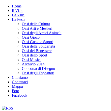
Home
Il Viale
La Villa
La Festa
Oasi della Cultura
Oasi Arti e Mestieri
Oasi degli Amici Animali
Oasi Gioco
Oasi Gusto e Sapori
Oasi della Solidarieta
Oasi del Benessere
Oasi dello Sport
Oasi Musica
Archivio 2014
Concorso di Disegno
Oasi degli Espositori
Chi siamo
Contattaci
Mappa
Foto
Facebook