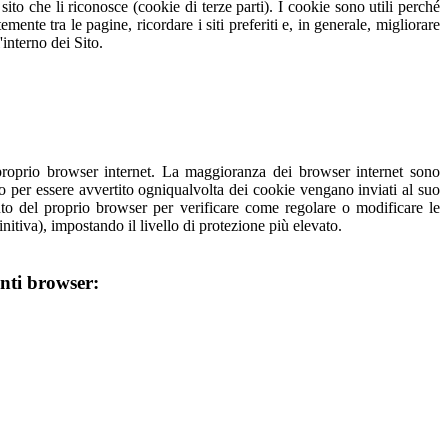
ito che li riconosce (cookie di terze parti). I cookie sono utili perché
ente tra le pagine, ricordare i siti preferiti e, in generale, migliorare
'interno dei Sito.
proprio browser internet. La maggioranza dei browser internet sono
o per essere avvertito ogniqualvolta dei cookie vengano inviati al suo
iuto del proprio browser per verificare come regolare o modificare le
finitiva), impostando il livello di protezione più elevato.
enti browser: