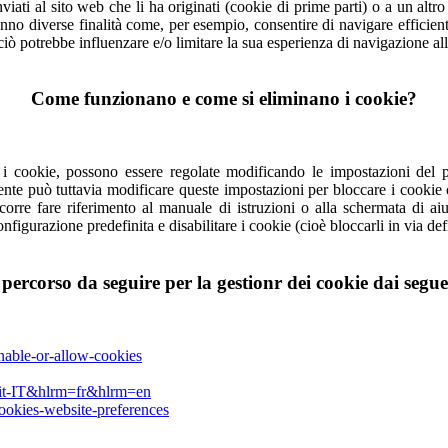
ati al sito web che li ha originati (cookie di prime parti) o a un altro s
no diverse finalità come, per esempio, consentire di navigare efficientem
 ciò potrebbe influenzare e/o limitare la sua esperienza di navigazione all
Come funzionano e come si eliminano i cookie?
 i cookie, possono essere regolate modificando le impostazioni del 
tente può tuttavia modificare queste impostazioni per bloccare i cookie 
occorre fare riferimento al manuale di istruzioni o alla schermata di a
configurazione predefinita e disabilitare i cookie (cioè bloccarli in via de
l percorso da seguire per la gestionr dei cookie dai segu
nable-or-allow-cookies
=it-IT&hlrm=fr&hlrm=en
cookies-website-preferences