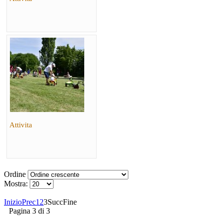
Attivita
Ordine
Mostra:
Inizio
Prec
1
2
3
Succ
Fine
Pagina 3 di 3