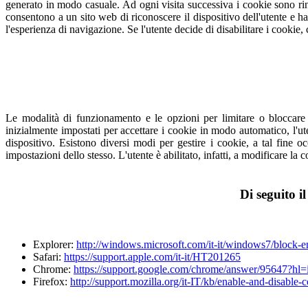
generato in modo casuale. Ad ogni visita successiva i cookie sono rinvi
consentono a un sito web di riconoscere il dispositivo dell'utente e han
l'esperienza di navigazione. Se l'utente decide di disabilitare i cookie,
Le modalità di funzionamento e le opzioni per limitare o bloccare
inizialmente impostati per accettare i cookie in modo automatico, l'u
dispositivo. Esistono diversi modi per gestire i cookie, a tal fine 
impostazioni dello stesso. L'utente è abilitato, infatti, a modificare la 
Di seguito i
Explorer:
http://windows.microsoft.com/it-it/windows7/block-e
Safari:
https://support.apple.com/it-it/HT201265
Chrome:
https://support.google.com/chrome/answer/95647?hl
Firefox:
http://support.mozilla.org/it-IT/kb/enable-and-disable-